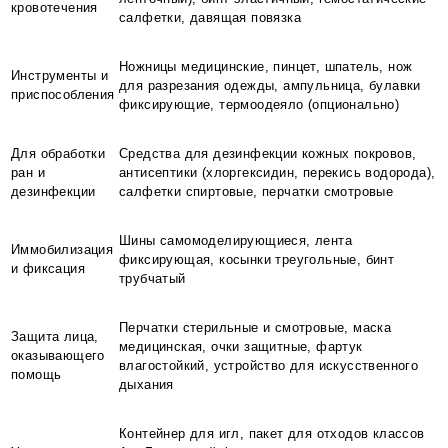
кровотечения
салфетки, давящая повязка
Ножницы медицинские, пинцет, шпатель, нож
Инструменты и
для разрезания одежды, ампульница, булавки
приспособления
фиксирующие, термоодеяло (опционально)
Для обработки
Средства для дезинфекции кожных покровов,
ран и
антисептики (хлоргексидин, перекись водорода),
дезинфекции
салфетки спиртовые, перчатки смотровые
Шины самомоделирующиеся, лента
Иммобилизация
фиксирующая, косынки треугольные, бинт
и фиксация
трубчатый
Перчатки стерильные и смотровые, маска
Защита лица,
медицинская, очки защитные, фартук
оказывающего
влагостойкий, устройство для искусственного
помощь
дыхания
Контейнер для игл, пакет для отходов классов