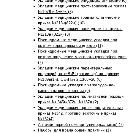
Укладки медицинские эпидемиологические (6)
Укладки медицинские противошоковые приказ
№1079 и №626 (8)
Укладки медицинские травматологические
приказ №213н(822н) (10)
Укладки медицинские посиндромные приказ
№213н (822н) (3)
Посиндромные медицинские укладки при
остром коронарном синдроме (11)
Посиндромные медицинские укладки при
остром нарушении мозгового кровообращения
(7)
Укладки медицинские парентеральных
инфекций, антиВИЧ (антиспид) по приказу
№189н(1н), СанПин 2.1368−20 (6)
Посиндромные укладки при желудочно-
кишечном кровотечении (9)
Укладки медицинские паллиативной помощи
приказ № 345н/372н, №187н (2)
Укладки медицинские противопедикулезные
приказ №342, противочесоточные приказ
№162(4)
Аптечки первой помощи (универсальные) (7)
Наборы для врача общей практики (1)