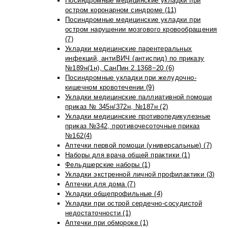
Посиндромные медицинские укладки при
остром коронарном синдроме (11)
Посиндромные медицинские укладки при
остром нарушении мозгового кровообращения
(7)
Укладки медицинские парентеральных
инфекций, антиВИЧ (антиспид) по приказу
№189н(1н), СанПин 2.1368−20 (6)
Посиндромные укладки при желудочно-
кишечном кровотечении (9)
Укладки медицинские паллиативной помощи
приказ № 345н/372н, №187н (2)
Укладки медицинские противопедикулезные
приказ №342, противочесоточные приказ
№162(4)
Аптечки первой помощи (универсальные) (7)
Наборы для врача общей практики (1)
Фельдшерские наборы (1)
Укладки экстренной личной профилактики (3)
Аптечки для дома (7)
Укладки общепрофильные (4)
Укладки при острой сердечно-сосудистой
недостаточности (1)
Аптечки при обмороке (1)