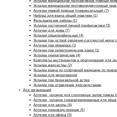
Укладки медицинские паллиативной помощи прик
Укладки медицинские противопедикулезные прик
Аптечки первой помощи (универсальные) (7)
Наборы для врача общей практики (1)
Фельдшерские наборы (1)
Укладки экстренной личной профилактики (3)
Аптечки для дома (7)
Укладки общепрофильные (4)
Укладки при острой сердечно-сосудистой недоста
Аптечки при обмороке (1)
Аптечки при гипертоническом кризе (1)
Укладки педиатрические (4)
Комплекты инструментов и оборудования для ок
Укладки медсестры (2)
Укладки врача по спортивной медицине по прика
Укладки для мероприятий
Укладки при бронхиальной астме
Укладки при отравлении дезсредствами
Для организаций
Аптечки, укладки для спортивных залов приказ 
Аптечки, укладки специализированные для общеп
Аптечки для школы (6)
Аптечки производственные (5)
Аптечки для офиса (5)