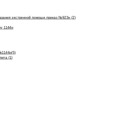
азания экстренной помощи приказ №923н (2)
зу 1144н
№1144н(5)
ита (1)