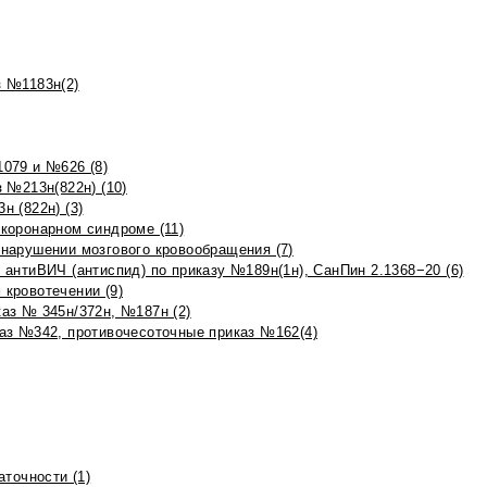
 №1183н(2)
079 и №626 (8)
 №213н(822н) (10)
 (822н) (3)
коронарном синдроме (11)
нарушении мозгового кровообращения (7)
антиВИЧ (антиспид) по приказу №189н(1н), СанПин 2.1368−20 (6)
кровотечении (9)
аз № 345н/372н, №187н (2)
аз №342, противочесоточные приказ №162(4)
точности (1)