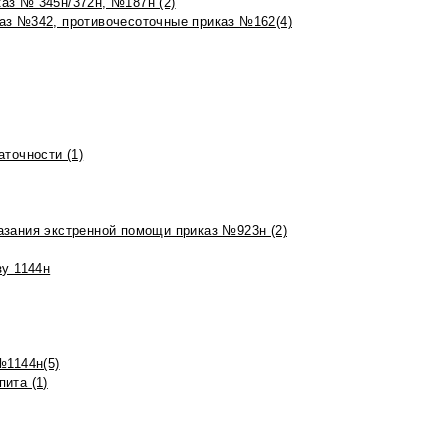
аз № 345н/372н, №187н (2)
аз №342, противочесоточные приказ №162(4)
точности (1)
азания экстренной помощи приказ №923н (2)
зу 1144н
№1144н(5)
ита (1)