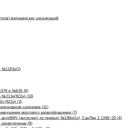
тров) медицинских организаций
 №1183н(2)
079 и №626 (8)
 №213н(822н) (10)
 (822н) (3)
коронарном синдроме (11)
нарушении мозгового кровообращения (7)
антиВИЧ (антиспид) по приказу №189н(1н), СанПин 2.1368−20 (6)
кровотечении (9)