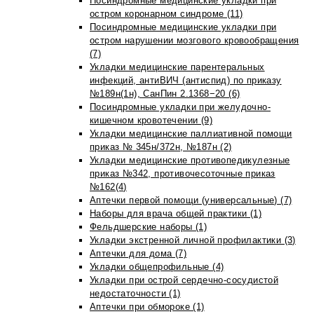
Посиндромные медицинские укладки при
остром коронарном синдроме (11)
Посиндромные медицинские укладки при
остром нарушении мозгового кровообращения
(7)
Укладки медицинские парентеральных
инфекций, антиВИЧ (антиспид) по приказу
№189н(1н), СанПин 2.1368−20 (6)
Посиндромные укладки при желудочно-
кишечном кровотечении (9)
Укладки медицинские паллиативной помощи
приказ № 345н/372н, №187н (2)
Укладки медицинские противопедикулезные
приказ №342, противочесоточные приказ
№162(4)
Аптечки первой помощи (универсальные) (7)
Наборы для врача общей практики (1)
Фельдшерские наборы (1)
Укладки экстренной личной профилактики (3)
Аптечки для дома (7)
Укладки общепрофильные (4)
Укладки при острой сердечно-сосудистой
недостаточности (1)
Аптечки при обмороке (1)