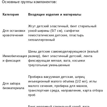
Основные группы компонентов:
Категория
Входящие изделия и материалы
Жгут детский эластичный, бинт стерильный
Для остановки
узкой ширины (5/7 см), салфетки
кровотечения
гемостатические детские, пластырь
гипоаллергенный
Шины детские самомоделирующиеся (малый
Иммобилизация
размер), бинт эластичный детский, лента
и фиксация
фиксирующая мягкая, вата, косынки
треугольные уменьшенные
Пробирка вакуумная детская, шприц
инъекционный малого объёма (1/2 мл), иглы
Для забора
малого сечения, пробирка для мазков,
биоматериала
транспортная среда, направление, карта отбора
проб
Бинт марлевый стерильный узкий, вата