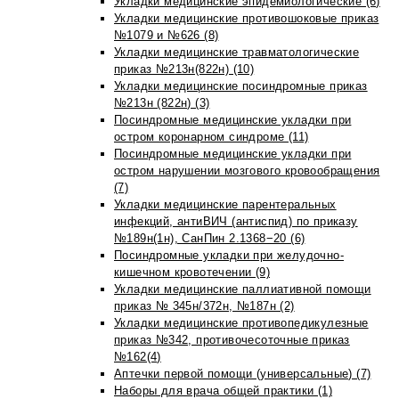
Укладки медицинские эпидемиологические (6)
Укладки медицинские противошоковые приказ
№1079 и №626 (8)
Укладки медицинские травматологические
приказ №213н(822н) (10)
Укладки медицинские посиндромные приказ
№213н (822н) (3)
Посиндромные медицинские укладки при
остром коронарном синдроме (11)
Посиндромные медицинские укладки при
остром нарушении мозгового кровообращения
(7)
Укладки медицинские парентеральных
инфекций, антиВИЧ (антиспид) по приказу
№189н(1н), СанПин 2.1368−20 (6)
Посиндромные укладки при желудочно-
кишечном кровотечении (9)
Укладки медицинские паллиативной помощи
приказ № 345н/372н, №187н (2)
Укладки медицинские противопедикулезные
приказ №342, противочесоточные приказ
№162(4)
Аптечки первой помощи (универсальные) (7)
Наборы для врача общей практики (1)