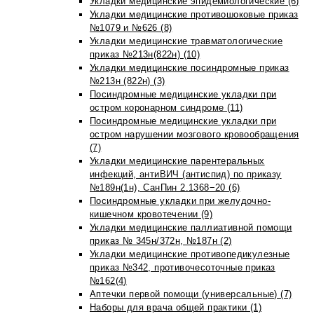
Укладки медицинские эпидемиологические (6)
Укладки медицинские противошоковые приказ
№1079 и №626 (8)
Укладки медицинские травматологические
приказ №213н(822н) (10)
Укладки медицинские посиндромные приказ
№213н (822н) (3)
Посиндромные медицинские укладки при
остром коронарном синдроме (11)
Посиндромные медицинские укладки при
остром нарушении мозгового кровообращения
(7)
Укладки медицинские парентеральных
инфекций, антиВИЧ (антиспид) по приказу
№189н(1н), СанПин 2.1368−20 (6)
Посиндромные укладки при желудочно-
кишечном кровотечении (9)
Укладки медицинские паллиативной помощи
приказ № 345н/372н, №187н (2)
Укладки медицинские противопедикулезные
приказ №342, противочесоточные приказ
№162(4)
Аптечки первой помощи (универсальные) (7)
Наборы для врача общей практики (1)