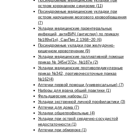
Посиндромные медицинские укладки при
остром коронарном синдроме (11)
Посиндромные медицинские укладки при
остром нарушении мозгового кровообращения
(7)
Укладки медицинские парентеральных
инфекций, антиВИЧ (антиспид) по приказу
№189н(1н), СанПин 2.1368−20 (6)
Посиндромные укладки при желудочно-
кишечном кровотечении (9)
Укладки медицинские паллиативной помощи
приказ № 345н/372н, №187н (2)
Укладки медицинские противопедикулезные
приказ №342, противочесоточные приказ
№162(4)
Аптечки первой помощи (универсальные) (7)
Наборы для врача общей практики (1)
Фельдшерские наборы (1)
Укладки экстренной личной профилактики (3)
Аптечки для дома (7)
Укладки общепрофильные (4)
Укладки при острой сердечно-сосудистой
недостаточности (1)
Аптечки при обмороке (1)