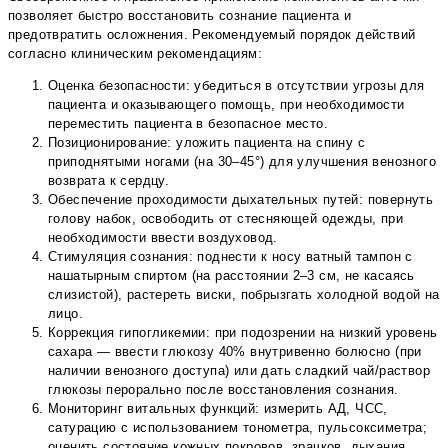
позволяет быстро восстановить сознание пациента и
предотвратить осложнения. Рекомендуемый порядок действий
согласно клиническим рекомендациям:
Оценка безопасности: убедиться в отсутствии угрозы для
пациента и оказывающего помощь, при необходимости
переместить пациента в безопасное место.
Позиционирование: уложить пациента на спину с
приподнятыми ногами (на 30–45°) для улучшения венозного
возврата к сердцу.
Обеспечение проходимости дыхательных путей: повернуть
голову набок, освободить от стесняющей одежды, при
необходимости ввести воздуховод.
Стимуляция сознания: поднести к носу ватный тампон с
нашатырным спиртом (на расстоянии 2–3 см, не касаясь
слизистой), растереть виски, побрызгать холодной водой на
лицо.
Коррекция гипогликемии: при подозрении на низкий уровень
сахара — ввести глюкозу 40% внутривенно болюсно (при
наличии венозного доступа) или дать сладкий чай/раствор
глюкозы перорально после восстановления сознания.
Мониторинг витальных функций: измерить АД, ЧСС,
сатурацию с использованием тонометра, пульсоксиметра;
оценить состояние кожных покровов, зрачков, дыхания.