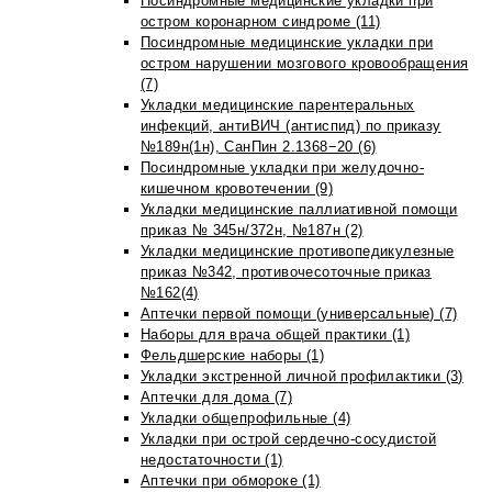
Посиндромные медицинские укладки при
остром коронарном синдроме (11)
Посиндромные медицинские укладки при
остром нарушении мозгового кровообращения
(7)
Укладки медицинские парентеральных
инфекций, антиВИЧ (антиспид) по приказу
№189н(1н), СанПин 2.1368−20 (6)
Посиндромные укладки при желудочно-
кишечном кровотечении (9)
Укладки медицинские паллиативной помощи
приказ № 345н/372н, №187н (2)
Укладки медицинские противопедикулезные
приказ №342, противочесоточные приказ
№162(4)
Аптечки первой помощи (универсальные) (7)
Наборы для врача общей практики (1)
Фельдшерские наборы (1)
Укладки экстренной личной профилактики (3)
Аптечки для дома (7)
Укладки общепрофильные (4)
Укладки при острой сердечно-сосудистой
недостаточности (1)
Аптечки при обмороке (1)