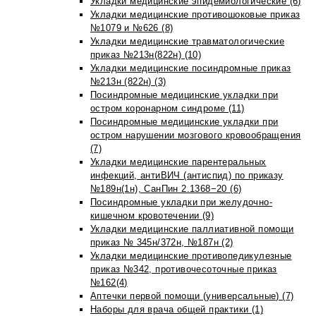
Укладки медицинские эпидемиологические (6)
Укладки медицинские противошоковые приказ
№1079 и №626 (8)
Укладки медицинские травматологические
приказ №213н(822н) (10)
Укладки медицинские посиндромные приказ
№213н (822н) (3)
Посиндромные медицинские укладки при
остром коронарном синдроме (11)
Посиндромные медицинские укладки при
остром нарушении мозгового кровообращения
(7)
Укладки медицинские парентеральных
инфекций, антиВИЧ (антиспид) по приказу
№189н(1н), СанПин 2.1368−20 (6)
Посиндромные укладки при желудочно-
кишечном кровотечении (9)
Укладки медицинские паллиативной помощи
приказ № 345н/372н, №187н (2)
Укладки медицинские противопедикулезные
приказ №342, противочесоточные приказ
№162(4)
Аптечки первой помощи (универсальные) (7)
Наборы для врача общей практики (1)