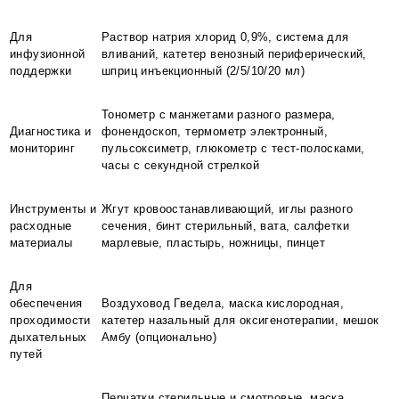
Для
Раствор натрия хлорид 0,9%, система для
инфузионной
вливаний, катетер венозный периферический,
поддержки
шприц инъекционный (2/5/10/20 мл)
Тонометр с манжетами разного размера,
Диагностика и
фонендоскоп, термометр электронный,
мониторинг
пульсоксиметр, глюкометр с тест-полосками,
часы с секундной стрелкой
Инструменты и
Жгут кровоостанавливающий, иглы разного
расходные
сечения, бинт стерильный, вата, салфетки
материалы
марлевые, пластырь, ножницы, пинцет
Для
обеспечения
Воздуховод Гведела, маска кислородная,
проходимости
катетер назальный для оксигенотерапии, мешок
дыхательных
Амбу (опционально)
путей
Перчатки стерильные и смотровые, маска