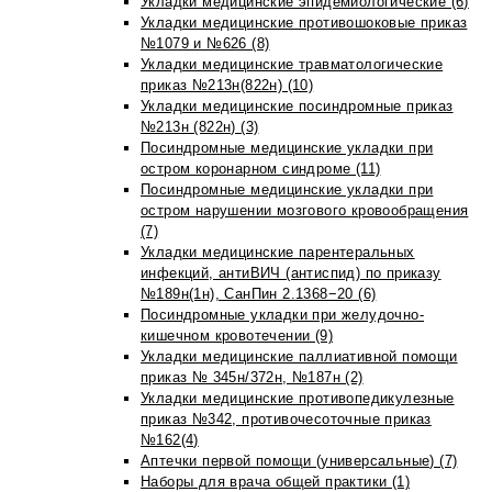
Укладки медицинские эпидемиологические (6)
Укладки медицинские противошоковые приказ
№1079 и №626 (8)
Укладки медицинские травматологические
приказ №213н(822н) (10)
Укладки медицинские посиндромные приказ
№213н (822н) (3)
Посиндромные медицинские укладки при
остром коронарном синдроме (11)
Посиндромные медицинские укладки при
остром нарушении мозгового кровообращения
(7)
Укладки медицинские парентеральных
инфекций, антиВИЧ (антиспид) по приказу
№189н(1н), СанПин 2.1368−20 (6)
Посиндромные укладки при желудочно-
кишечном кровотечении (9)
Укладки медицинские паллиативной помощи
приказ № 345н/372н, №187н (2)
Укладки медицинские противопедикулезные
приказ №342, противочесоточные приказ
№162(4)
Аптечки первой помощи (универсальные) (7)
Наборы для врача общей практики (1)