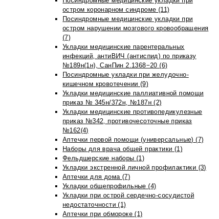
Посиндромные медицинские укладки при
остром коронарном синдроме (11)
Посиндромные медицинские укладки при
остром нарушении мозгового кровообращения
(7)
Укладки медицинские парентеральных
инфекций, антиВИЧ (антиспид) по приказу
№189н(1н), СанПин 2.1368−20 (6)
Посиндромные укладки при желудочно-
кишечном кровотечении (9)
Укладки медицинские паллиативной помощи
приказ № 345н/372н, №187н (2)
Укладки медицинские противопедикулезные
приказ №342, противочесоточные приказ
№162(4)
Аптечки первой помощи (универсальные) (7)
Наборы для врача общей практики (1)
Фельдшерские наборы (1)
Укладки экстренной личной профилактики (3)
Аптечки для дома (7)
Укладки общепрофильные (4)
Укладки при острой сердечно-сосудистой
недостаточности (1)
Аптечки при обмороке (1)