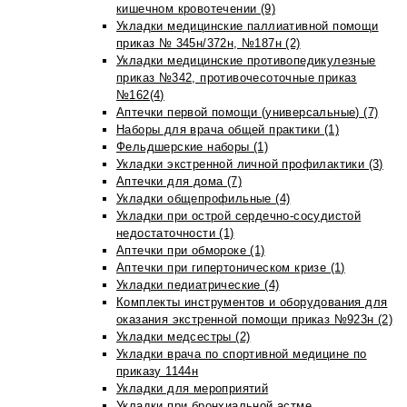
кишечном кровотечении (9)
Укладки медицинские паллиативной помощи
приказ № 345н/372н, №187н (2)
Укладки медицинские противопедикулезные
приказ №342, противочесоточные приказ
№162(4)
Аптечки первой помощи (универсальные) (7)
Наборы для врача общей практики (1)
Фельдшерские наборы (1)
Укладки экстренной личной профилактики (3)
Аптечки для дома (7)
Укладки общепрофильные (4)
Укладки при острой сердечно-сосудистой
недостаточности (1)
Аптечки при обмороке (1)
Аптечки при гипертоническом кризе (1)
Укладки педиатрические (4)
Комплекты инструментов и оборудования для
оказания экстренной помощи приказ №923н (2)
Укладки медсестры (2)
Укладки врача по спортивной медицине по
приказу 1144н
Укладки для мероприятий
Укладки при бронхиальной астме