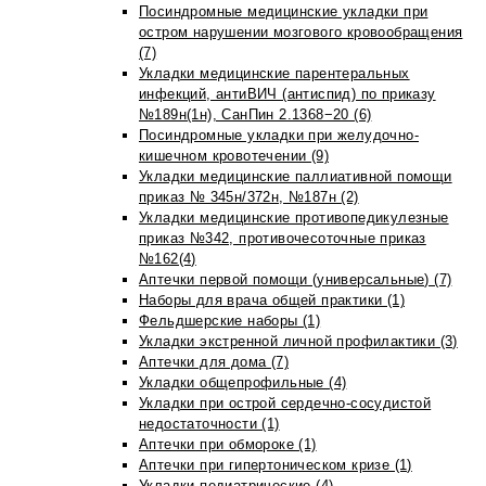
Посиндромные медицинские укладки при
остром нарушении мозгового кровообращения
(7)
Укладки медицинские парентеральных
инфекций, антиВИЧ (антиспид) по приказу
№189н(1н), СанПин 2.1368−20 (6)
Посиндромные укладки при желудочно-
кишечном кровотечении (9)
Укладки медицинские паллиативной помощи
приказ № 345н/372н, №187н (2)
Укладки медицинские противопедикулезные
приказ №342, противочесоточные приказ
№162(4)
Аптечки первой помощи (универсальные) (7)
Наборы для врача общей практики (1)
Фельдшерские наборы (1)
Укладки экстренной личной профилактики (3)
Аптечки для дома (7)
Укладки общепрофильные (4)
Укладки при острой сердечно-сосудистой
недостаточности (1)
Аптечки при обмороке (1)
Аптечки при гипертоническом кризе (1)
Укладки педиатрические (4)