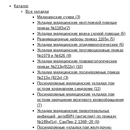
Каталог
Все укладки
Медицинские сумки (3)
Укладки медицинские неотложной помощи
приказ №1183н(2)
Укладки медицинские врача скорой помощи (6)
Реанимационные наборы приказ 1165н (5)
Укладки медицинские эпидемиологические (6)
Укладки медицинские противошоковые приказ
№1079 и №626 (8)
Укладки медицинские травматологические
приказ №213н(822н) (10)
Укладки медицинские посиндромные приказ
№213н (822н) (3)
Посиндромные медицинские укладки при
остром коронарном синдроме (11)
Посиндромные медицинские укладки при
остром нарушении мозгового кровообращения
(7)
Укладки медицинские парентеральных
инфекций, антиВИЧ (антиспид) по приказу
№189н(1н), СанПин 2.1368−20 (6)
Посиндромные укладки при желудочно-