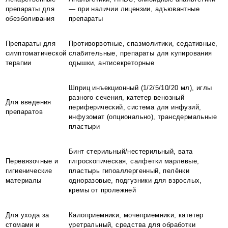
препараты для
— при наличии лицензии, адъювантные
обезболивания
препараты
Препараты для
Противорвотные, спазмолитики, седативные,
симптоматической
слабительные, препараты для купирования
терапии
одышки, антисекреторные
Шприц инъекционный (1/2/5/10/20 мл), иглы
разного сечения, катетер венозный
Для введения
периферический, система для инфузий,
препаратов
инфузомат (опционально), трансдермальные
пластыри
Бинт стерильный/нестерильный, вата
Перевязочные и
гигроскопическая, салфетки марлевые,
гигиенические
пластырь гипоаллергенный, пелёнки
материалы
одноразовые, подгузники для взрослых,
кремы от пролежней
Для ухода за
Калоприемники, мочеприемники, катетер
стомами и
уретральный, средства для обработки