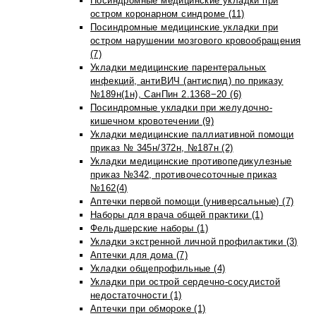
Посиндромные медицинские укладки при
остром коронарном синдроме (11)
Посиндромные медицинские укладки при
остром нарушении мозгового кровообращения
(7)
Укладки медицинские парентеральных
инфекций, антиВИЧ (антиспид) по приказу
№189н(1н), СанПин 2.1368−20 (6)
Посиндромные укладки при желудочно-
кишечном кровотечении (9)
Укладки медицинские паллиативной помощи
приказ № 345н/372н, №187н (2)
Укладки медицинские противопедикулезные
приказ №342, противочесоточные приказ
№162(4)
Аптечки первой помощи (универсальные) (7)
Наборы для врача общей практики (1)
Фельдшерские наборы (1)
Укладки экстренной личной профилактики (3)
Аптечки для дома (7)
Укладки общепрофильные (4)
Укладки при острой сердечно-сосудистой
недостаточности (1)
Аптечки при обмороке (1)