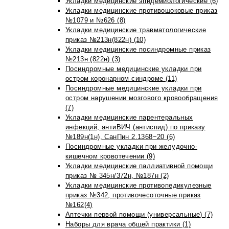
Укладки медицинские эпидемиологические (6)
Укладки медицинские противошоковые приказ
№1079 и №626 (8)
Укладки медицинские травматологические
приказ №213н(822н) (10)
Укладки медицинские посиндромные приказ
№213н (822н) (3)
Посиндромные медицинские укладки при
остром коронарном синдроме (11)
Посиндромные медицинские укладки при
остром нарушении мозгового кровообращения
(7)
Укладки медицинские парентеральных
инфекций, антиВИЧ (антиспид) по приказу
№189н(1н), СанПин 2.1368−20 (6)
Посиндромные укладки при желудочно-
кишечном кровотечении (9)
Укладки медицинские паллиативной помощи
приказ № 345н/372н, №187н (2)
Укладки медицинские противопедикулезные
приказ №342, противочесоточные приказ
№162(4)
Аптечки первой помощи (универсальные) (7)
Наборы для врача общей практики (1)