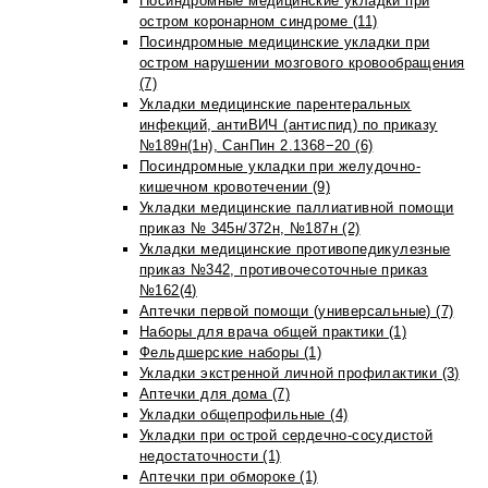
Посиндромные медицинские укладки при
остром коронарном синдроме (11)
Посиндромные медицинские укладки при
остром нарушении мозгового кровообращения
(7)
Укладки медицинские парентеральных
инфекций, антиВИЧ (антиспид) по приказу
№189н(1н), СанПин 2.1368−20 (6)
Посиндромные укладки при желудочно-
кишечном кровотечении (9)
Укладки медицинские паллиативной помощи
приказ № 345н/372н, №187н (2)
Укладки медицинские противопедикулезные
приказ №342, противочесоточные приказ
№162(4)
Аптечки первой помощи (универсальные) (7)
Наборы для врача общей практики (1)
Фельдшерские наборы (1)
Укладки экстренной личной профилактики (3)
Аптечки для дома (7)
Укладки общепрофильные (4)
Укладки при острой сердечно-сосудистой
недостаточности (1)
Аптечки при обмороке (1)