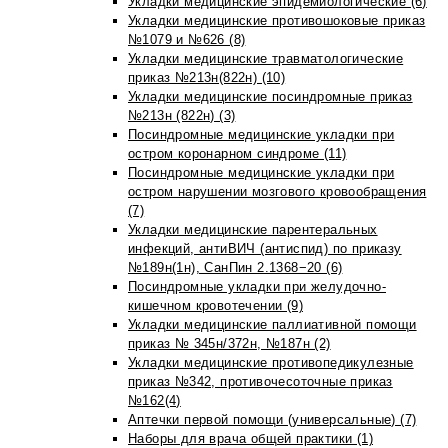
Укладки медицинские эпидемиологические (6)
Укладки медицинские противошоковые приказ
№1079 и №626 (8)
Укладки медицинские травматологические
приказ №213н(822н) (10)
Укладки медицинские посиндромные приказ
№213н (822н) (3)
Посиндромные медицинские укладки при
остром коронарном синдроме (11)
Посиндромные медицинские укладки при
остром нарушении мозгового кровообращения
(7)
Укладки медицинские парентеральных
инфекций, антиВИЧ (антиспид) по приказу
№189н(1н), СанПин 2.1368−20 (6)
Посиндромные укладки при желудочно-
кишечном кровотечении (9)
Укладки медицинские паллиативной помощи
приказ № 345н/372н, №187н (2)
Укладки медицинские противопедикулезные
приказ №342, противочесоточные приказ
№162(4)
Аптечки первой помощи (универсальные) (7)
Наборы для врача общей практики (1)