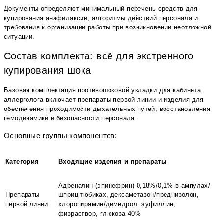
Документы определяют минимальный перечень средств для
купирования анафилаксии, алгоритмы действий персонала и
требования к организации работы при возникновении неотложной
ситуации.
Состав комплекта: всё для экстренного
купирования шока
Базовая комплектация противошоковой укладки для кабинета
аллерголога включает препараты первой линии и изделия для
обеспечения проходимости дыхательных путей, восстановления
гемодинамики и безопасности персонала.
Основные группы компонентов:
Категория
Входящие изделия и препараты
Адреналин (эпинефрин) 0,18%/0,1% в ампулах/
Препараты
шприц-тюбиках, дексаметазон/преднизолон,
первой линии
хлоропирамин/димедрол, эуфиллин,
физраствор, глюкоза 40%