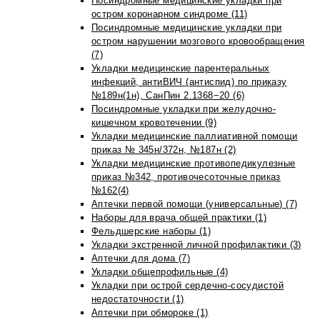
Посиндромные медицинские укладки при
остром коронарном синдроме (11)
Посиндромные медицинские укладки при
остром нарушении мозгового кровообращения
(7)
Укладки медицинские парентеральных
инфекций, антиВИЧ (антиспид) по приказу
№189н(1н), СанПин 2.1368−20 (6)
Посиндромные укладки при желудочно-
кишечном кровотечении (9)
Укладки медицинские паллиативной помощи
приказ № 345н/372н, №187н (2)
Укладки медицинские противопедикулезные
приказ №342, противочесоточные приказ
№162(4)
Аптечки первой помощи (универсальные) (7)
Наборы для врача общей практики (1)
Фельдшерские наборы (1)
Укладки экстренной личной профилактики (3)
Аптечки для дома (7)
Укладки общепрофильные (4)
Укладки при острой сердечно-сосудистой
недостаточности (1)
Аптечки при обмороке (1)