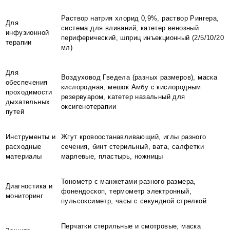
Раствор натрия хлорид 0,9%, раствор Рингера,
Для
система для вливаний, катетер венозный
инфузионной
периферический, шприц инъекционный (2/5/10/20
терапии
мл)
Для
Воздуховод Гведела (разных размеров), маска
обеспечения
кислородная, мешок Амбу с кислородным
проходимости
резервуаром, катетер назальный для
дыхательных
оксигенотерапии
путей
Инструменты и
Жгут кровоостанавливающий, иглы разного
расходные
сечения, бинт стерильный, вата, салфетки
материалы
марлевые, пластырь, ножницы
Тонометр с манжетами разного размера,
Диагностика и
фонендоскоп, термометр электронный,
мониторинг
пульсоксиметр, часы с секундной стрелкой
Перчатки стерильные и смотровые, маска