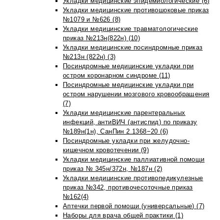
Укладки медицинские эпидемиологические (6)
Укладки медицинские противошоковые приказ
№1079 и №626 (8)
Укладки медицинские травматологические
приказ №213н(822н) (10)
Укладки медицинские посиндромные приказ
№213н (822н) (3)
Посиндромные медицинские укладки при
остром коронарном синдроме (11)
Посиндромные медицинские укладки при
остром нарушении мозгового кровообращения
(7)
Укладки медицинские парентеральных
инфекций, антиВИЧ (антиспид) по приказу
№189н(1н), СанПин 2.1368−20 (6)
Посиндромные укладки при желудочно-
кишечном кровотечении (9)
Укладки медицинские паллиативной помощи
приказ № 345н/372н, №187н (2)
Укладки медицинские противопедикулезные
приказ №342, противочесоточные приказ
№162(4)
Аптечки первой помощи (универсальные) (7)
Наборы для врача общей практики (1)