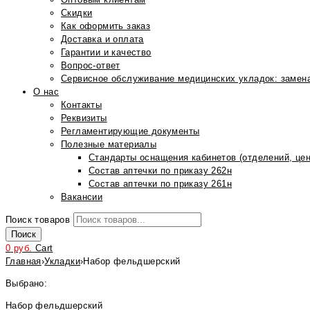
Скидки
Как оформить заказ
Доставка и оплата
Гарантии и качество
Вопрос-ответ
Сервисное обслуживание медицинских укладок: замена
О нас
Контакты
Реквизиты
Регламентирующие документы
Полезные материалы
Стандарты оснащения кабинетов (отделений, цен
Состав аптечки по приказу 262н
Состав аптечки по приказу 261н
Вакансии
Поиск товаров
Поиск
0
руб.
Cart
Главная
›
Укладки
›
Набор фельдшерский
Выбрано:
Набор фельдшерский