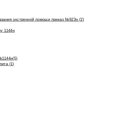
азания экстренной помощи приказ №923н (2)
зу 1144н
№1144н(5)
ита (1)