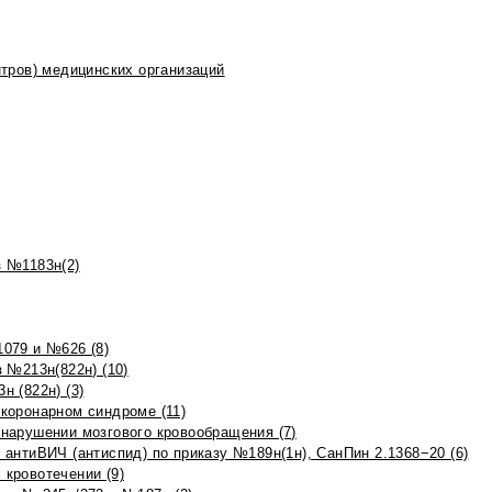
тров) медицинских организаций
 №1183н(2)
079 и №626 (8)
 №213н(822н) (10)
 (822н) (3)
коронарном синдроме (11)
нарушении мозгового кровообращения (7)
антиВИЧ (антиспид) по приказу №189н(1н), СанПин 2.1368−20 (6)
кровотечении (9)