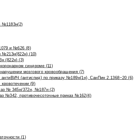
 №1183н(2)
079 и №626 (8)
 №213н(822н) (10)
 (822н) (3)
коронарном синдроме (11)
нарушении мозгового кровообращения (7)
антиВИЧ (антиспид) по приказу №189н(1н), СанПин 2.1368−20 (6)
кровотечении (9)
аз № 345н/372н, №187н (2)
аз №342, противочесоточные приказ №162(4)
точности (1)