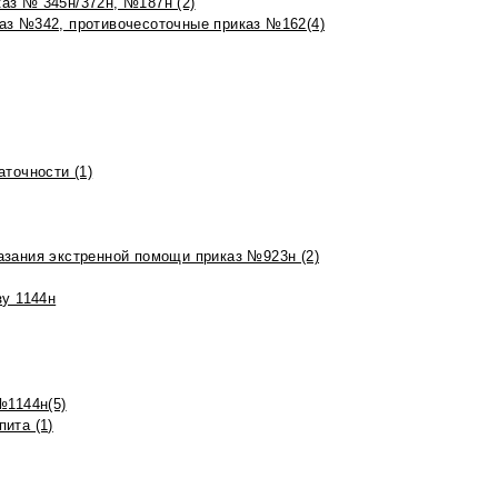
аз № 345н/372н, №187н (2)
аз №342, противочесоточные приказ №162(4)
точности (1)
азания экстренной помощи приказ №923н (2)
зу 1144н
№1144н(5)
ита (1)