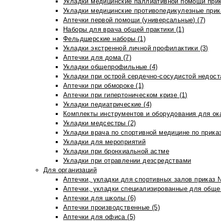
Укладки медицинские паллиативной помощи прик
Укладки медицинские противопедикулезные прик
Аптечки первой помощи (универсальные) (7)
Наборы для врача общей практики (1)
Фельдшерские наборы (1)
Укладки экстренной личной профилактики (3)
Аптечки для дома (7)
Укладки общепрофильные (4)
Укладки при острой сердечно-сосудистой недоста
Аптечки при обмороке (1)
Аптечки при гипертоническом кризе (1)
Укладки педиатрические (4)
Комплекты инструментов и оборудования для ок
Укладки медсестры (2)
Укладки врача по спортивной медицине по прика
Укладки для мероприятий
Укладки при бронхиальной астме
Укладки при отравлении дезсредствами
Для организаций
Аптечки, укладки для спортивных залов приказ 
Аптечки, укладки специализированные для общеп
Аптечки для школы (6)
Аптечки производственные (5)
Аптечки для офиса (5)