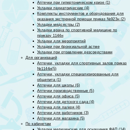
Аптечки при гипертоническом кризе (1)
Укладки педиатрические (4)
Комплекты инструментов и оборудования для
оказания экстренной помощи приказ №923н (2)
Укладки медсестры (2)
Укладки врача по спортивной медицине по
приказу 1144н
Укладки для мероприятий
Укладки при бронхиальной астме
Укладки при отравлении дезсредствами
Для организаций
Аптечки, укладки для спортивных залов приказ
№1144н(5)
Аптечки, укладки специализированные для
общепита (1)
Аптечки для школы (6)
Аптечки производственные (5)
Аптечки для офиса (5)
Аптечки для детского сада (4)
Аптечка для лагеря (4)
Аптечки для работников (3)
Аптечки для магазина (5)
По кабинетам
Укладки медицинские для оснащения ФАП (14)