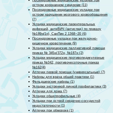
Посиндромные медицинские укладки при
остром коронарном синдроме (11)
Посиндромные медицинские укладки при
остром нарушении мозгового кровообращения
(7)
Укладки медицинские парентеральных
инфекций, антиВИЧ (антиспид) по приказу
№189н(1н), СанПин 2.1368−20 (6)
Посиндромные укладки при желудочно-
кишечном кровотечении (9)
Укладки медицинские паллиативной помощи
приказ № 345н/372н, №187н (2)
Укладки медицинские противопедикулезные
приказ №342, противочесоточные приказ
№162(4)
Аптечки первой помощи (универсальные) (7)
Наборы для врача общей практики (1)
Фельдшерские наборы (1)
Укладки экстренной личной профилактики (3)
Аптечки для дома (7)
Укладки общепрофильные (4)
Укладки при острой сердечно-сосудистой
недостаточности (1)
Аптечки при обмороке (1)