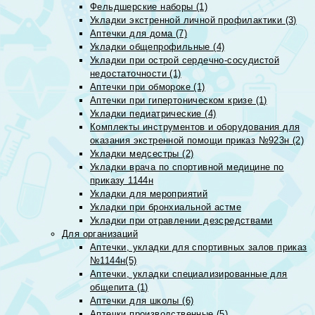
Фельдшерские наборы (1)
Укладки экстренной личной профилактики (3)
Аптечки для дома (7)
Укладки общепрофильные (4)
Укладки при острой сердечно-сосудистой
недостаточности (1)
Аптечки при обмороке (1)
Аптечки при гипертоническом кризе (1)
Укладки педиатрические (4)
Комплекты инструментов и оборудования для
оказания экстренной помощи приказ №923н (2)
Укладки медсестры (2)
Укладки врача по спортивной медицине по
приказу 1144н
Укладки для мероприятий
Укладки при бронхиальной астме
Укладки при отравлении дезсредствами
Для организаций
Аптечки, укладки для спортивных залов приказ
№1144н(5)
Аптечки, укладки специализированные для
общепита (1)
Аптечки для школы (6)
Аптечки производственные (5)