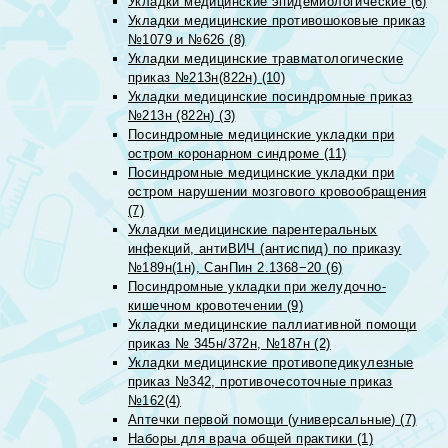
Укладки медицинские эпидемиологические (6)
Укладки медицинские противошоковые приказ
№1079 и №626 (8)
Укладки медицинские травматологические
приказ №213н(822н) (10)
Укладки медицинские посиндромные приказ
№213н (822н) (3)
Посиндромные медицинские укладки при
остром коронарном синдроме (11)
Посиндромные медицинские укладки при
остром нарушении мозгового кровообращения
(7)
Укладки медицинские парентеральных
инфекций, антиВИЧ (антиспид) по приказу
№189н(1н), СанПин 2.1368−20 (6)
Посиндромные укладки при желудочно-
кишечном кровотечении (9)
Укладки медицинские паллиативной помощи
приказ № 345н/372н, №187н (2)
Укладки медицинские противопедикулезные
приказ №342, противочесоточные приказ
№162(4)
Аптечки первой помощи (универсальные) (7)
Наборы для врача общей практики (1)