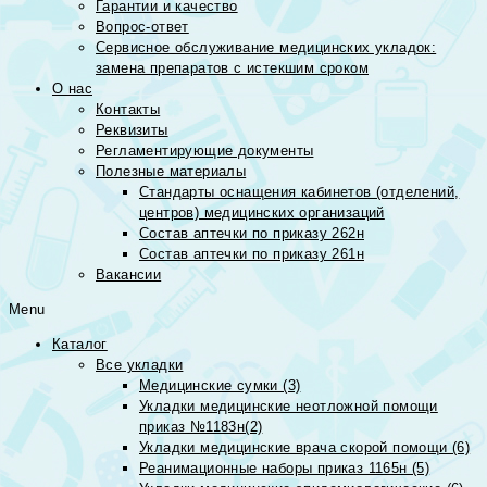
Гарантии и качество
Вопрос-ответ
Сервисное обслуживание медицинских укладок:
замена препаратов с истекшим сроком
О нас
Контакты
Реквизиты
Регламентирующие документы
Полезные материалы
Стандарты оснащения кабинетов (отделений,
центров) медицинских организаций
Состав аптечки по приказу 262н
Состав аптечки по приказу 261н
Вакансии
Menu
Каталог
Все укладки
Медицинские сумки (3)
Укладки медицинские неотложной помощи
приказ №1183н(2)
Укладки медицинские врача скорой помощи (6)
Реанимационные наборы приказ 1165н (5)