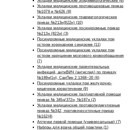
Укладки медицинские эпидемиологические (6)
Укладки медицинские противошоковые приказ
№1079 и №626 (8)
Укладки медицинские травматологические
приказ №213н(822н) (10)
Укладки медицинские посиндромные приказ
№213н (822н) (3)
Посиндромные медицинские укладки при
остром коронарном синдроме (11)
Посиндромные медицинские укладки при
остром нарушении мозгового кровообращения
(7)
Укладки медицинские парентеральных
инфекций, антиВИЧ (антиспид) по приказу
№189н(1н), СанПин 2.1368−20 (6)
Посиндромные укладки при желудочно-
кишечном кровотечении (9)
Укладки медицинские паллиативной помощи
приказ № 345н/372н, №187н (2)
Укладки медицинские противопедикулезные
приказ №342, противочесоточные приказ
№162(4)
Аптечки первой помощи (универсальные) (7)
Наборы для врача общей практики (1)