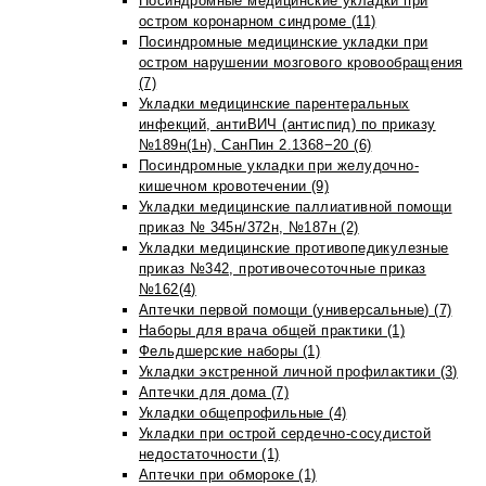
Посиндромные медицинские укладки при
остром коронарном синдроме (11)
Посиндромные медицинские укладки при
остром нарушении мозгового кровообращения
(7)
Укладки медицинские парентеральных
инфекций, антиВИЧ (антиспид) по приказу
№189н(1н), СанПин 2.1368−20 (6)
Посиндромные укладки при желудочно-
кишечном кровотечении (9)
Укладки медицинские паллиативной помощи
приказ № 345н/372н, №187н (2)
Укладки медицинские противопедикулезные
приказ №342, противочесоточные приказ
№162(4)
Аптечки первой помощи (универсальные) (7)
Наборы для врача общей практики (1)
Фельдшерские наборы (1)
Укладки экстренной личной профилактики (3)
Аптечки для дома (7)
Укладки общепрофильные (4)
Укладки при острой сердечно-сосудистой
недостаточности (1)
Аптечки при обмороке (1)