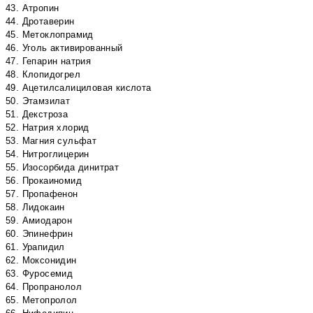
43. Атропин
44. Дротаверин
45. Метоклопрамид
46. Уголь активированный
47. Гепарин натрия
48. Клопидогрел
49. Ацетилсалициловая кислота
50. Этамзилат
51. Декстроза
52. Натрия хлорид
53. Магния сульфат
54. Нитроглицерин
55. Изосорбида динитрат
56. Прокаиномид
57. Пропафенон
58. Лидокаин
59. Амиодарон
60. Эпинефрин
61. Урапидил
62. Моксонидин
63. Фуросемид
64. Пропранолол
65. Метопролол