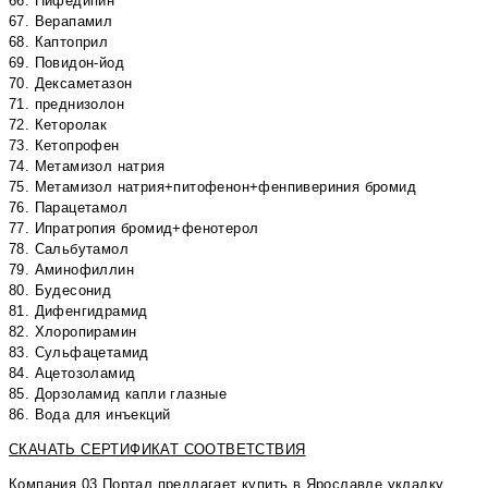
66. Нифедипин
67. Верапамил
68. Каптоприл
69. Повидон-йод
70. Дексаметазон
71. преднизолон
72. Кеторолак
73. Кетопрофен
74. Метамизол натрия
75. Метамизол натрия+питофенон+фенпивериния бромид
76. Парацетамол
77. Ипратропия бромид+фенотерол
78. Сальбутамол
79. Аминофиллин
80. Будесонид
81. Дифенгидрамид
82. Хлоропирамин
83. Сульфацетамид
84. Ацетозоламид
85. Дорзоламид капли глазные
86. Вода для инъекций
СКАЧАТЬ СЕРТИФИКАТ СООТВЕТСТВИЯ
Компания 03 Портал предлагает купить в Ярославле укладку