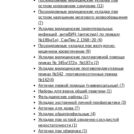
Посиндромные медицинские укладки при
остром коронарном синдроме (11)
Посиндромные медицинские укладки при
остром нарушении мозгового кровообращения
(7)
Укладки медицинские парентеральных
инфекций, антиВИЧ (антиспид) по приказу
№189н(1н), СанПин 2.1368−20 (6)
Посиндромные укладки при желудочно-
кишечном кровотечении (9)
Укладки медицинские паллиативной помощи
приказ № 345н/372н, №187н (2)
Укладки медицинские противопедикулезные
приказ №342, противочесоточные приказ
№162(4)
Аптечки первой помощи (универсальные) (7)
Наборы для врача общей практики (1)
Фельдшерские наборы (1)
Укладки экстренной личной профилактики (3)
Аптечки для дома (7)
Укладки общепрофильные (4)
Укладки при острой сердечно-сосудистой
недостаточности (1)
Аптечки при обмороке (1)