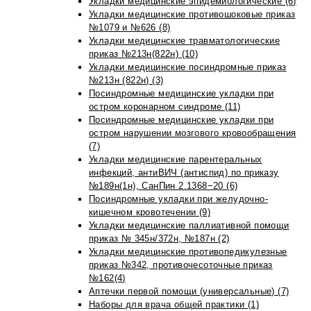
Укладки медицинские эпидемиологические (6)
Укладки медицинские противошоковые приказ
№1079 и №626 (8)
Укладки медицинские травматологические
приказ №213н(822н) (10)
Укладки медицинские посиндромные приказ
№213н (822н) (3)
Посиндромные медицинские укладки при
остром коронарном синдроме (11)
Посиндромные медицинские укладки при
остром нарушении мозгового кровообращения
(7)
Укладки медицинские парентеральных
инфекций, антиВИЧ (антиспид) по приказу
№189н(1н), СанПин 2.1368−20 (6)
Посиндромные укладки при желудочно-
кишечном кровотечении (9)
Укладки медицинские паллиативной помощи
приказ № 345н/372н, №187н (2)
Укладки медицинские противопедикулезные
приказ №342, противочесоточные приказ
№162(4)
Аптечки первой помощи (универсальные) (7)
Наборы для врача общей практики (1)