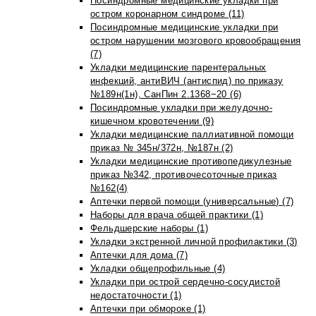
Посиндромные медицинские укладки при
остром коронарном синдроме (11)
Посиндромные медицинские укладки при
остром нарушении мозгового кровообращения
(7)
Укладки медицинские парентеральных
инфекций, антиВИЧ (антиспид) по приказу
№189н(1н), СанПин 2.1368−20 (6)
Посиндромные укладки при желудочно-
кишечном кровотечении (9)
Укладки медицинские паллиативной помощи
приказ № 345н/372н, №187н (2)
Укладки медицинские противопедикулезные
приказ №342, противочесоточные приказ
№162(4)
Аптечки первой помощи (универсальные) (7)
Наборы для врача общей практики (1)
Фельдшерские наборы (1)
Укладки экстренной личной профилактики (3)
Аптечки для дома (7)
Укладки общепрофильные (4)
Укладки при острой сердечно-сосудистой
недостаточности (1)
Аптечки при обмороке (1)