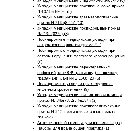
Укладки медицинские эпидемиологические (6)
Укладки медицинские противошоковые приказ
№1079 и №626 (8)
Укладки медицинские травматологические
приказ №213н(822н) (10)
Укладки медицинские посиндромные приказ
№213н (822н) (3)
Посиндромные медицинские укладки при
остром коронарном синдроме (11)
Посиндромные медицинские укладки при
остром нарушении мозгового кровообращения
(7)
Укладки медицинские парентеральных
инфекций, антиВИЧ (антиспид) по приказу
№189н(1н), СанПин 2.1368−20 (6)
Посиндромные укладки при желудочно-
кишечном кровотечении (9)
Укладки медицинские паллиативной помощи
приказ № 345н/372н, №187н (2)
Укладки медицинские противопедикулезные
приказ №342, противочесоточные приказ
№162(4)
Аптечки первой помощи (универсальные) (7)
Наборы для врача общей практики (1)